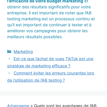
l’efficacité de votre budget marketing
et
obtenir des résultats significatifs pour votre
entreprise. Il est important de noter que l’AB
testing marketing est un processus continu et
qu’il est important de continuer à tester et à
améliorer vos campagnes pour obtenir les
meilleurs résultats possibles.
Catégories
Marketing
Est-ce que l’achat de vues TikTok est une
stratégie de marketing efficace ?
Comment éviter les erreurs courantes lors
de l’utilisation de l’AB testing ?
Advergame
»
Quels sont les avantages de l’AB