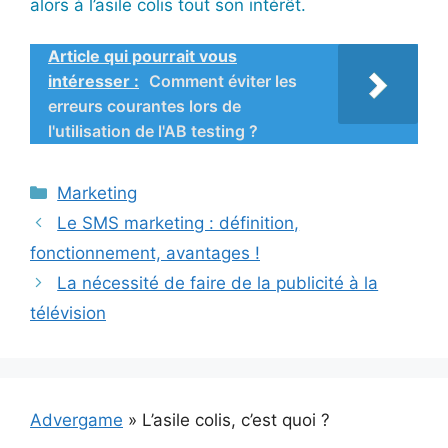
alors à l’asile colis tout son intérêt.
Article qui pourrait vous
intéresser :
Comment éviter les
erreurs courantes lors de
l'utilisation de l'AB testing ?
Catégories
Marketing
Le SMS marketing : définition,
fonctionnement, avantages !
La nécessité de faire de la publicité à la
télévision
Advergame
»
L’asile colis, c’est quoi ?